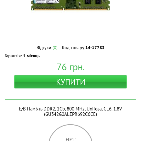
Відгуки
(0)
Код товару
14-17783
Гарантія:
1 місяць
76
грн.
КУПИТИ
Б/В Пам'ять DDR2, 2Gb, 800 MHz, Unifosa, CL6, 1.8V
(GU342G0ALEPR692C6CE)