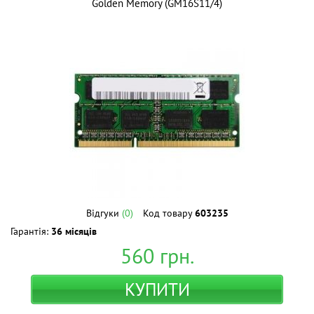
Golden Memory (GM16S11/4)
Відгуки
(0)
Код товару
603235
Гарантія:
36 місяців
560
грн.
КУПИТИ