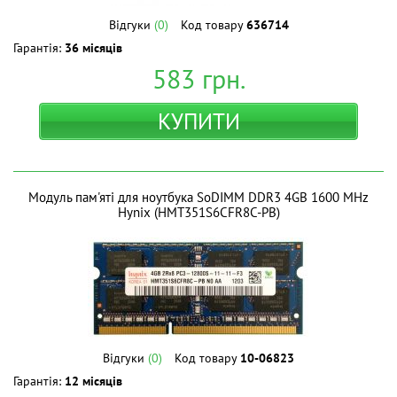
Відгуки
(0)
Код товару
636714
Гарантія:
36 місяців
583
грн.
КУПИТИ
Модуль пам'яті для ноутбука SoDIMM DDR3 4GB 1600 MHz
Hynix (HMT351S6CFR8C-PB)
Відгуки
(0)
Код товару
10-06823
Гарантія:
12 місяців