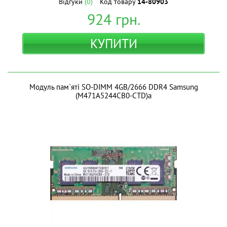
Відгуки
(0)
Код товару
14-80903
924
грн.
КУПИТИ
Модуль пам`ятi SO-DIMM 4GB/2666 DDR4 Samsung
(M471A5244CB0-CTD)а