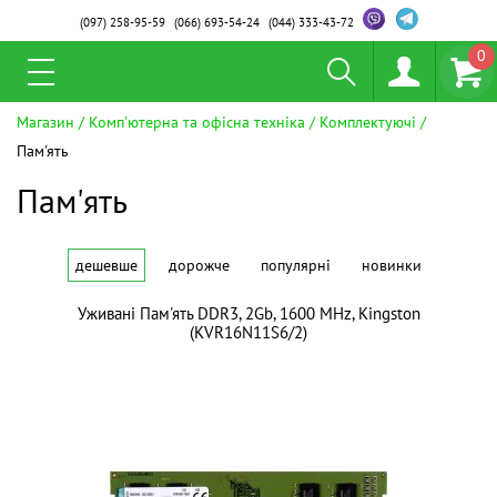
(097)
258-95-59
(066)
693-54-24
(044)
333-43-72
0
Магазин
Комп'ютерна та офісна техніка
Комплектуючі
Пам'ять
Пам'ять
дешевше
дорожче
популярні
новинки
Уживані Пам'ять DDR3, 2Gb, 1600 MHz, Kingston
(KVR16N11S6/2)