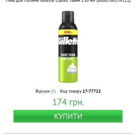
Піна для гоління Gillette Classic Лайм 250 мл (8006530159111)
Відгуки
(0)
Код товару
17-77722
174
грн.
КУПИТИ