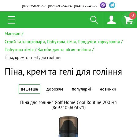
(097)
258-95-59
(066)
693-54-24
(044)
333-43-72
0
Магазин
Строй та канцтовари, Побутова хімія, Продукти харчування
Побутова хімія
Засоби для та після гоління
Піна, крем та гелі для гоління
Піна, крем та гелі для гоління
дешевше
дорожче
популярні
новинки
Піна для гоління Golf Home Cool Routine 200 мл
(8697405605071)