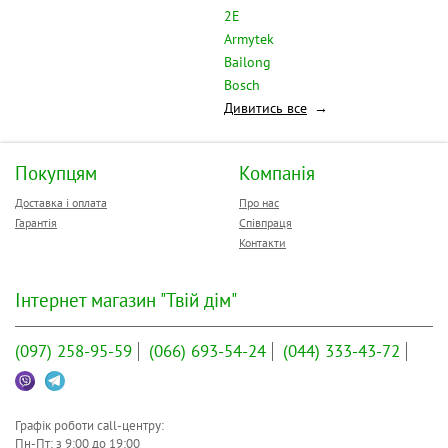
2Е
Armytek
Bailong
Bosch
Дивитись все
Покупцям
Компанія
Доставка і оплата
Про нас
Гарантія
Співпраця
Контакти
Інтернет магазин "Твій дім"
(097)
258-95-59
(066)
693-54-24
(044)
333-43-72
Графік роботи call-центру:
Пн-Пт: з
9:00
до
19:00