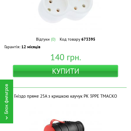
Відгуки
(0)
Код товару
673395
Гарантія:
12 місяців
140
грн.
КУПИТИ
Гніздо пряме 25А з кришкою каучук РК 3РРЕ ТМAСКО