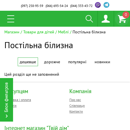
(097)
258-95-59
(066)
693-54-24
(044)
333-43-72
0
Магазин
Товари для дітей
Меблі
Постільна білизна
Постільна білизна
дешевше
дорожче
популярні
новинки
Цей розділ ще не заповнений
Покупцям
Компанія
Доставка і оплата
Про нас
Гарантія
Співпраця
Контакти
Інтернет магазин "Твій дім"