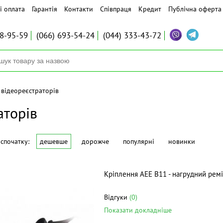
і оплата
Гарантія
Контакти
Співпраця
Кредит
Публічна оферта
8-95-59
(066)
693-54-24
(044)
333-43-72
 відеореєстраторів
аторів
спочатку:
дешевше
дорожче
популярні
новинки
Кріплення AEE B11 - нагрудний рем
Відгуки
(0)
Показати докладніше