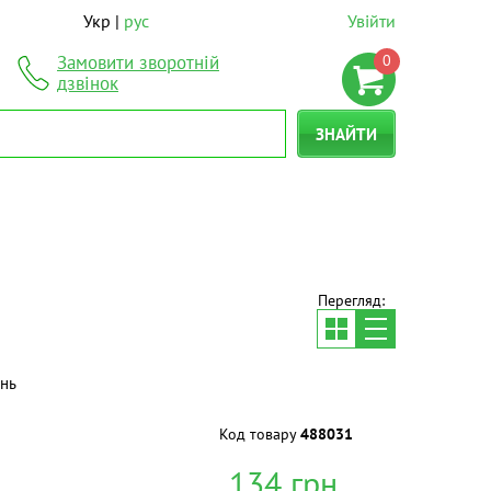
Укр
рус
Увійти
0
Замовити зворотній
дзвінок
ЗНАЙТИ
Перегляд:
інь
Код товару
488031
134
грн.