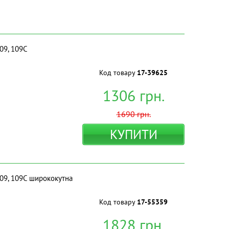
09, 109C
Код товару
17-39625
1306
грн.
1690
грн.
КУПИТИ
109, 109C ширококутна
Код товару
17-55359
1828
грн.