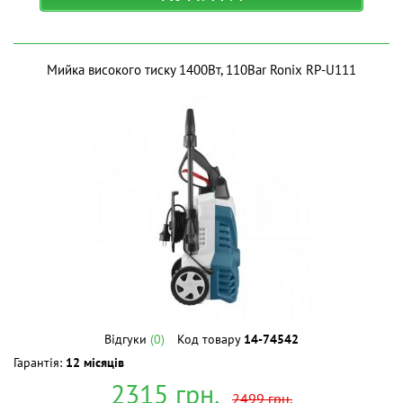
Мийка високого тиску 1400Вт, 110Bar Ronix RP-U111
Відгуки
(0)
Код товару
14-74542
Гарантія:
12 місяців
2315
грн.
2499
грн.