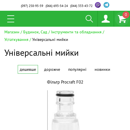
(097)
258-95-59
(066)
693-54-24
(044)
333-43-72
0
Магазин
Будинок, Сад
Інструменти та обладнання
Устаткування
Універсальні мийки
Універсальні мийки
дешевше
дорожче
популярні
новинки
Фільтр Procraft F02