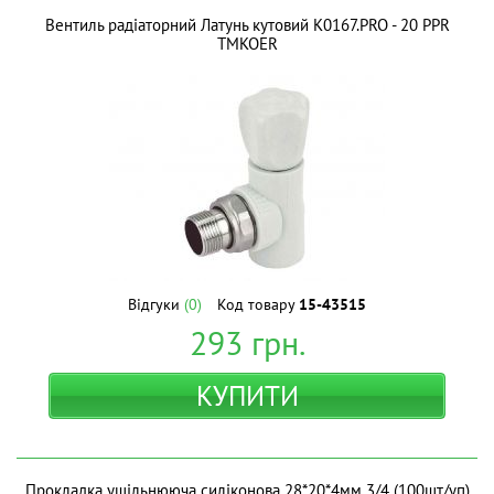
Вентиль радіаторний Латунь кутовий K0167.PRO - 20 PPR
ТМKOER
Відгуки
(0)
Код товару
15-43515
293
грн.
КУПИТИ
Прокладка ущільнююча силіконова 28*20*4мм 3/4 (100шт/уп)