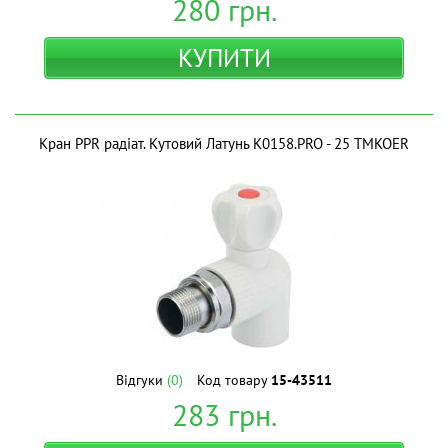
280
грн.
КУПИТИ
Кран PPR радіат. Кутовий Латунь K0158.PRO - 25 ТМKOER
Відгуки
(0)
Код товару
15-43511
283
грн.