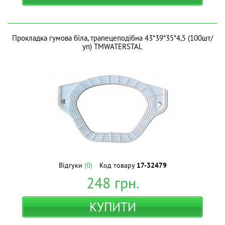
Прокладка гумова біла, трапецеподібна 43*39*35*4,5 (100шт/
уп) ТМWATERSTAL
Відгуки
(0)
Код товару
17-32479
248
грн.
КУПИТИ