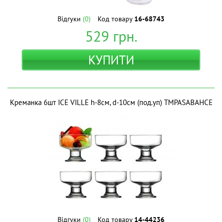
Відгуки
(0)
Код товару
16-68743
529
грн.
КУПИТИ
Креманка 6шт ICE VILLE h-8см, d-10см (под.уп) ТМPASABAHCE
Відгуки
(0)
Код товару
14-44236