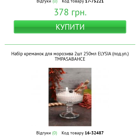
Відгуки
(0)
Код товару
17-75221
378
грн.
КУПИТИ
Набір креманок для морозива 2шт 250мл ELYSIA (под.уп.)
ТМPASABAHCE
Відгуки
(0)
Код товару
16-32487