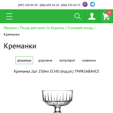
(097)
258-95-59
(066)
693-54-24
(044)
333-43-72
0
Магазин
Посуд для кухні та будинку
Столовий посуд
Креманки
Креманки
дешевше
дорожче
популярні
новинки
Креманка 2шт 250мл ECHO (под.уп.) ТМPASABAHCE