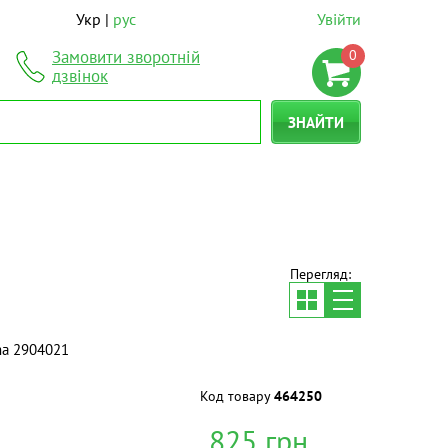
Укр
рус
Увійти
0
Замовити зворотній
дзвінок
ЗНАЙТИ
Перегляд:
ma 2904021
Код товару
464250
825
грн.