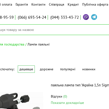
і оплата
Гарантія
Контакти
Співпраця
Кредит
Публічна оферта
8-95-59
(066)
693-54-24
(044)
333-43-72
для господарства
Лампи паяльні
спочатку:
дешевше
дорожче
популярні
новинки
паяльна лампа тип Україна 1,5л Sig
Відгуки
(0)
Показати докладніше