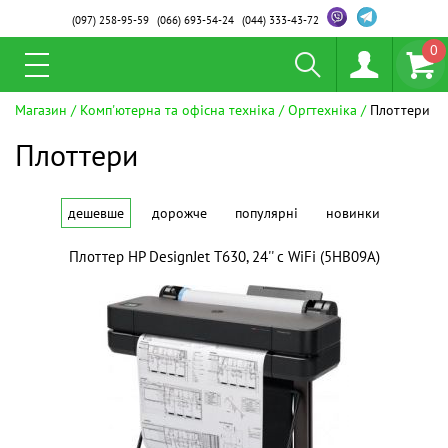
(097)
258-95-59
(066)
693-54-24
(044)
333-43-72
0
Магазин
Комп'ютерна та офісна техніка
Оргтехніка
Плоттери
Плоттери
дешевше
дорожче
популярні
новинки
Плоттер HP DesignJet T630, 24'' c WiFi (5HB09A)