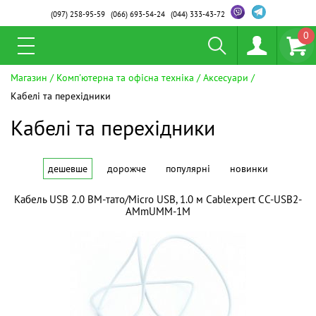
(097)
258-95-59
(066)
693-54-24
(044)
333-43-72
0
Магазин
Комп'ютерна та офісна техніка
Аксесуари
Кабелі та перехідники
Кабелі та перехідники
дешевше
дорожче
популярні
новинки
Кабель USB 2.0 BM-тато/Micro USB, 1.0 м Cablexpert CC-USB2-
AMmUMM-1M