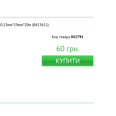
а 0.13мм*19мм*20м (8413611)
Код товару
852791
60
грн.
КУПИТИ