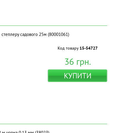
до степлеру садового 25м (80001061)
Код товару
15-54727
36
грн.
КУПИТИ
.2 м чорна 0.13 мм (38023)