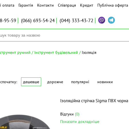
і оплата
Гарантія
Контакти
Співпраця
Кредит
Публічна оферта
8-95-59
(066)
693-54-24
(044)
333-43-72
нструмент ручний
Інструмент будівельний
Ізоляція
спочатку:
дешевше
дорожче
популярні
новинки
Ізоляційна стрічка Sigma ПВХ чорн
Відгуки
(0)
Показати докладніше