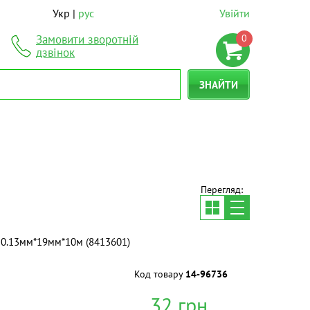
Укр
рус
Увійти
0
Замовити зворотній
дзвінок
ЗНАЙТИ
Перегляд:
а 0.13мм*19мм*10м (8413601)
Код товару
14-96736
32
грн.