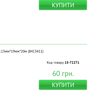
КУПИТИ
 0.13мм*19мм*20м (8413411)
Код товару
15-72271
60
грн.
КУПИТИ