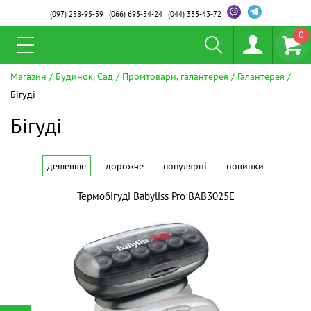
(097)
258-95-59
(066)
693-54-24
(044)
333-43-72
0
Магазин
Будинок, Сад
Промтовари, галантерея
Галантерея
Бігуді
Бігуді
дешевше
дорожче
популярні
новинки
Термобігуді Babyliss Pro BAB3025E