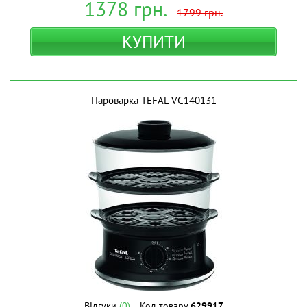
1378
грн.
1799
грн.
КУПИТИ
Пароварка TEFAL VC140131
Відгуки
(0)
Код товару
629917