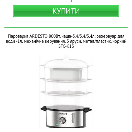
КУПИТИ
Пароварка ARDESTO 800Вт, чаша-3.4/3.4/3.4л, резервуар для
води -1л, механічне керування, 3 яруси, метал/пластик, чорний
STC-K1S