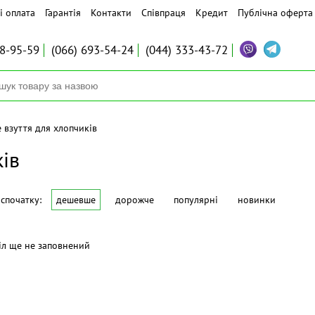
і оплата
Гарантія
Контакти
Співпраця
Кредит
Публічна оферта
8-95-59
(066)
693-54-24
(044)
333-43-72
 взуття для хлопчиків
ків
спочатку:
дешевше
дорожче
популярні
новинки
іл ще не заповнений