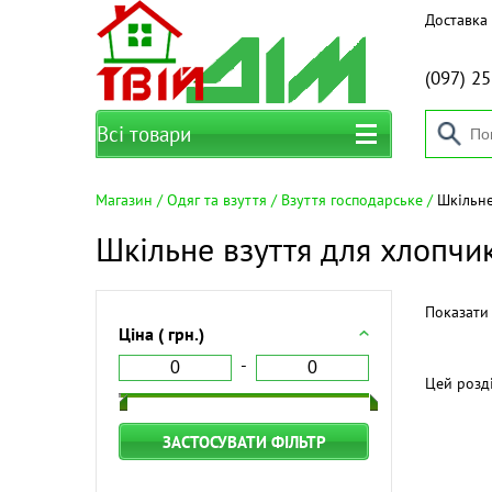
Доставка 
(097)
25
Всі товари
Магазин
Одяг та взуття
Взуття господарське
Шкільне
Шкільне взуття для хлопчи
Показати 
Ціна ( грн.)
Цей розд
ЗАСТОСУВАТИ ФІЛЬТР