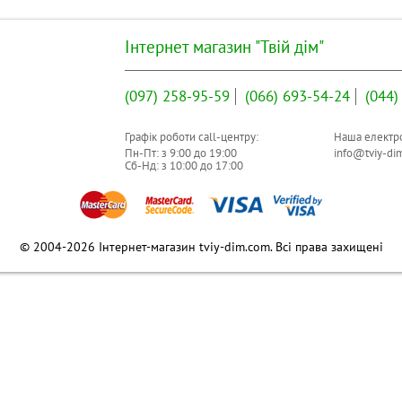
Інтернет магазин "Твій дім"
(097)
258-95-59
(066)
693-54-24
(044)
Графік роботи call-центру:
Наша електро
Пн-Пт: з
9:00
до
19:00
info@tviy-di
Сб-Нд: з
10:00
до
17:00
© 2004-2026 Інтернет-магазин tviy-dim.com. Всі права захищені