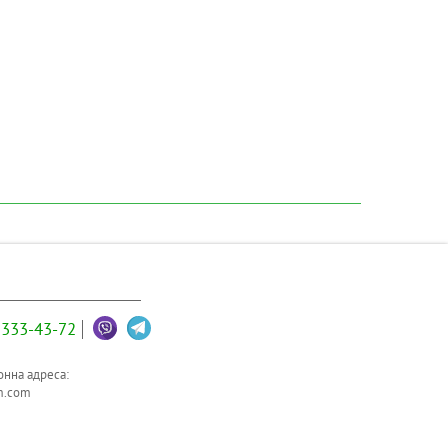
333-43-72
нна адреса:
m.com