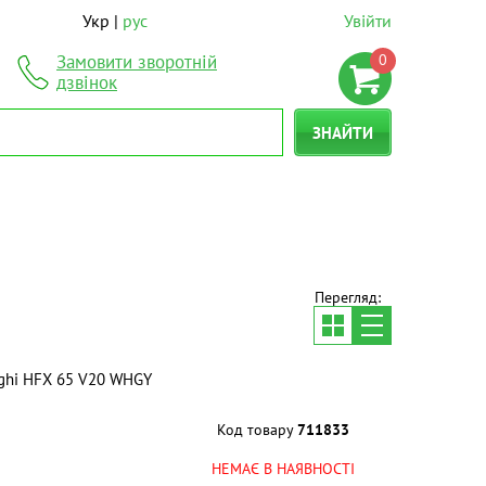
Укр
рус
Увійти
0
Замовити зворотній
дзвінок
ЗНАЙТИ
Перегляд:
ghi HFX 65 V20 WHGY
Код товару
711833
НЕМАЄ В НАЯВНОСТІ