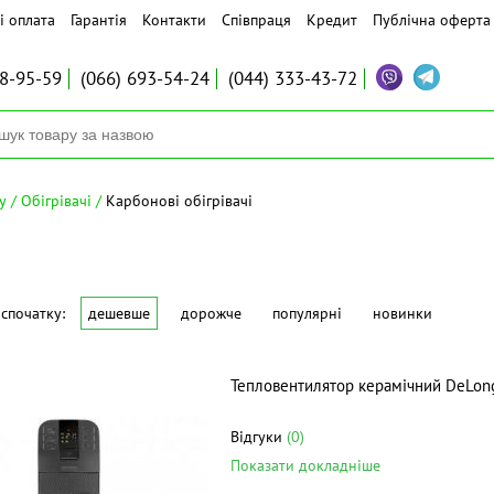
і оплата
Гарантія
Контакти
Співпраця
Кредит
Публічна оферта
8-95-59
(066)
693-54-24
(044)
333-43-72
у
Обігрівачі
Карбонові обігрівачі
спочатку:
дешевше
дорожче
популярні
новинки
Тепловентилятор керамічний DeLon
Відгуки
(0)
Показати докладніше