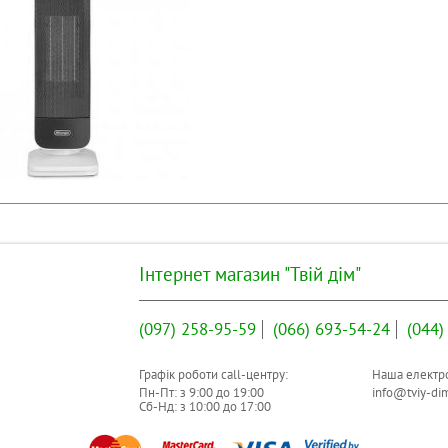
Інтернет магазин "Твій дім"
(097)
258-95-59
(066)
693-54-24
(044)
Графік роботи call-центру:
Наша електро
Пн-Пт: з
9:00
до
19:00
info@tviy-di
Сб-Нд: з
10:00
до
17:00