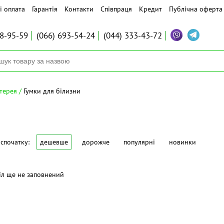
і оплата
Гарантія
Контакти
Співпраця
Кредит
Публічна оферта
8-95-59
(066)
693-54-24
(044)
333-43-72
терея
Гумки для білизни
спочатку:
дешевше
дорожче
популярні
новинки
іл ще не заповнений