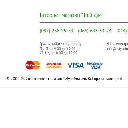
Інтернет магазин "Твій дім"
(097)
258-95-59
(066)
693-54-24
(044)
Графік роботи call-центру:
Наша електро
Пн-Пт: з
9:00
до
19:00
info@tviy-di
Сб-Нд: з
10:00
до
17:00
© 2004-2026 Інтернет-магазин tviy-dim.com. Всі права захищені