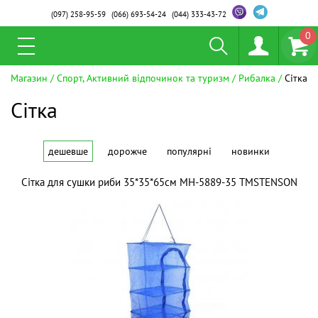
(097)
258-95-59
(066)
693-54-24
(044)
333-43-72
0
Магазин
Спорт, Активний відпочинок та туризм
Рибалка
Сітка
Сітка
дешевше
дорожче
популярні
новинки
Сітка для сушки риби 35*35*65см MH-5889-35 ТМSTENSON