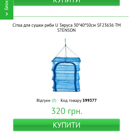
Сітка для сушки риби U 3яруса 30*40*50см SF23636 ТМ
STENSON
Відгуки
(0)
Код товару
599377
320
грн.
КУПИТИ