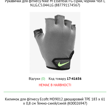
Рукавички для фітнесу Nike M Essential FG сірий, чорний Чол L
N.LG.C5.044.LG (887791174567)
Відгуки
(0)
Код товару
17-41656
НЕМАЄ В НАЯВНОСТІ
Килимок для фітнесу Ecofit MD9012 двошаровий TPE 183 х 61
х 0,8 см Темно-синій/синій (К00026947)