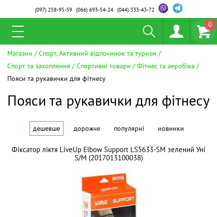
(097)
258-95-59
(066)
693-54-24
(044)
333-43-72
0
Магазин
Спорт, Активний відпочинок та туризм
Спорт та захоплення
Спортивні товари
Фітнес та аеробіка
Пояси та рукавички для фітнесу
Пояси та рукавички для фітнесу
дешевше
дорожче
популярні
новинки
Фіксатор ліктя LiveUp Elbow Support LS5633-SM зелений Уні
S/M (2017013100038)