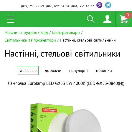
(097)
258-95-59
(066)
693-54-24
(044)
333-43-72
0
Магазин
Будинок, Сад
Електротовари
Світильники та прожектори
Настінні, стельові світильники
Настінні, стельові світильники
дешевше
дорожче
популярні
новинки
Лампочка Eurolamp LED GX53 8W 4000K (LED-GX53-0840(N))