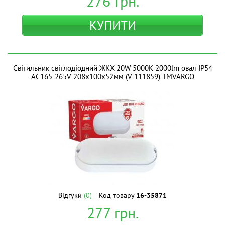
276
грн.
КУПИТИ
Світильник світлодіодний ЖКХ 20W 5000K 2000lm овал IP54
AC165-265V 208x100x52мм (V-111859) ТМVARGO
Відгуки
(0)
Код товару
16-35871
277
грн.