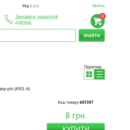
Укр
рус
Увійти
0
Замовити зворотній
дзвінок
ЗНАЙТИ
Перегляд:
asp-pin (4501-А)
Код товару
683307
8
грн.
КУПИТИ