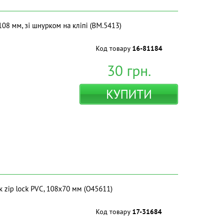
08 мм, зі шнурком на кліпі (BM.5413)
Код товару
16-81184
30
грн.
КУПИТИ
 zip lock PVC, 108х70 мм (O45611)
Код товару
17-31684