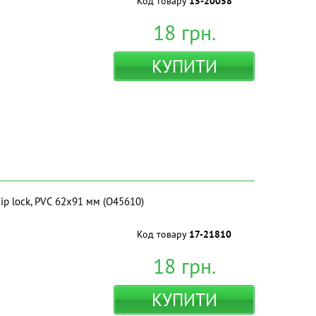
Код товару
15-20058
18
грн.
КУПИТИ
ip lock, PVC 62х91 мм (O45610)
Код товару
17-21810
18
грн.
КУПИТИ