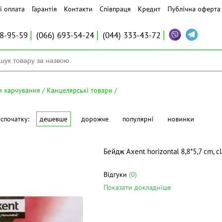
і оплата
Гарантія
Контакти
Співпраця
Кредит
Публічна оферта
8-95-59
(066)
693-54-24
(044)
333-43-72
ти харчування
Канцелярські товари
спочатку:
дешевше
дорожче
популярні
новинки
Бейдж Axent horizontal 8,8*5,7 cm, cl
Відгуки
(0)
Показати докладніше