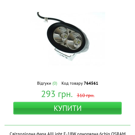
Відгуки
(0)
Код товару
764561
293
грн.
310
грн.
КУПИТИ
Світлодіодна фара AllLight E-18W однорядна 6chip OSRAM