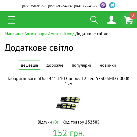
(097)
258-95-59
(066)
693-54-24
(044)
333-43-72
0
Магазин
Автотовари
Автосвітло
Додаткове світло
Додаткове світло
дешевше
дорожче
популярні
новинки
Габаритні вогні iDial 441 Т10 Canbus 12 Led 5730 SMD 6000K
12V
Відгуки
(0)
Код товару
232305
152
грн.