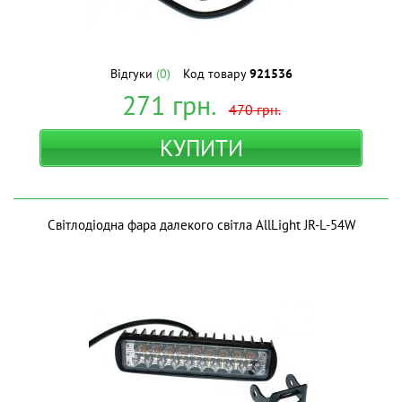
Відгуки
(0)
Код товару
921536
271
грн.
470
грн.
КУПИТИ
Світлодіодна фара далекого світла AllLight JR-L-54W