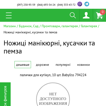
(097)
258-95-59
(066)
693-54-24
(044)
333-43-72
0
Магазин
Будинок, Сад
Промтовари, галантерея
Галантерея
Ножиці манікюрні, кусачки та пемза
Ножиці манікюрні, кусачки та
пемза
дешевше
дорожче
популярні
новинки
палички для кутікул, 10 шт. Babyliss 794224