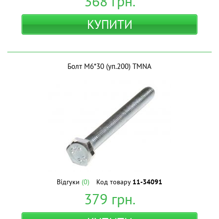
368
грн.
КУПИТИ
Болт М6*30 (уп.200) ТМNA
Відгуки
(0)
Код товару
11-34091
379
грн.