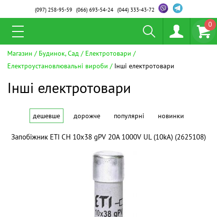
(097)
258-95-59
(066)
693-54-24
(044)
333-43-72
0
Магазин
Будинок, Сад
Електротовари
Електроустановлювальні вироби
Інші електротовари
Інші електротовари
дешевше
дорожче
популярні
новинки
Запобіжник ETI CH 10х38 gPV 20A 1000V UL (10kA) (2625108)