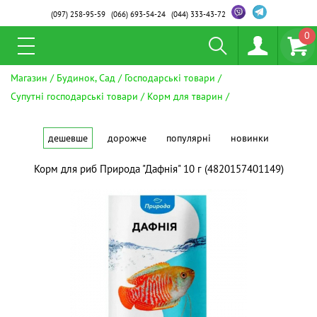
(097)
258-95-59
(066)
693-54-24
(044)
333-43-72
0
Магазин
Будинок, Сад
Господарські товари
Супутні господарські товари
Корм для тварин
дешевше
дорожче
популярні
новинки
Корм для риб Природа "Дафнія" 10 г (4820157401149)