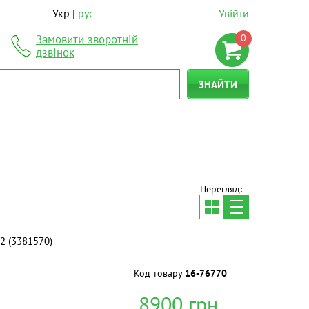
Укр
рус
Увійти
0
Замовити зворотній
дзвінок
ЗНАЙТИ
Перегляд:
12 (3381570)
Код товару
16-76770
8900
грн.