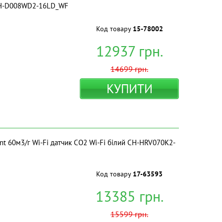
CH-D008WD2-16LD_WF
Код товару
15-78002
12937
грн.
14699
грн.
КУПИТИ
nt 60м3/г Wi-Fi датчик СО2 Wi-Fi білий CH-HRV070K2-
Код товару
17-63593
13385
грн.
15599
грн.