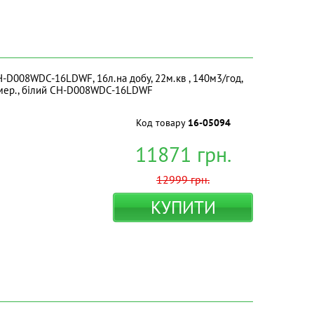
-D008WDC-16LDWF, 16л.на добу, 22м.кв , 140м3/год,
таймер., білий CH-D008WDC-16LDWF
Код товару
16-05094
11871
грн.
12999
грн.
КУПИТИ