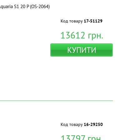
quaria S1 20 P (OS-2064)
Код товару
17-51129
13612
грн.
КУПИТИ
Код товару
16-29250
13797
грн.