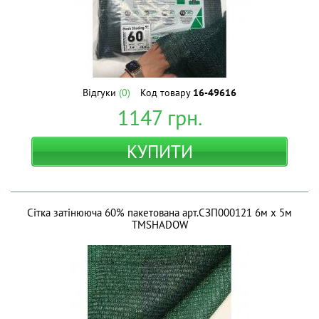
Відгуки
(0)
Код товару
16-49616
1147
грн.
КУПИТИ
Сітка затінююча 60% пакетована арт.СЗП000121 6м х 5м
ТМSHADOW