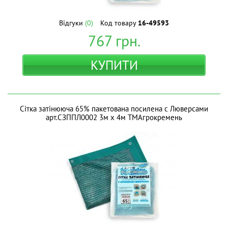
Відгуки
(0)
Код товару
16-49593
767
грн.
КУПИТИ
Сітка затінююча 65% пакетована посилена с Люверсами
арт.СЗППЛ0002 3м х 4м ТМАгрокремень