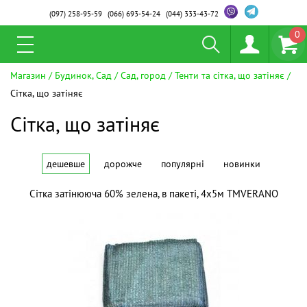
(097)
258-95-59
(066)
693-54-24
(044)
333-43-72
0
Магазин
Будинок, Сад
Сад, город
Тенти та сітка, що затіняє
Сітка, що затіняє
Сітка, що затіняє
дешевше
дорожче
популярні
новинки
Сітка затінююча 60% зелена, в пакеті, 4х5м ТМVERANO