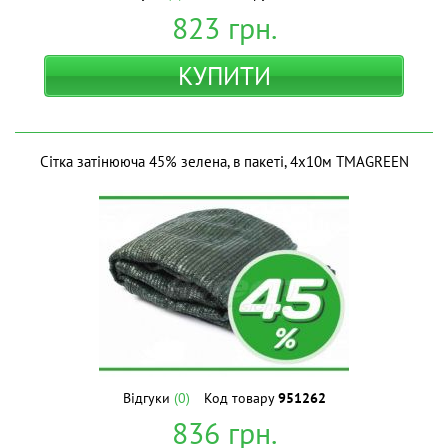
823
грн.
КУПИТИ
Сітка затінююча 45% зелена, в пакеті, 4х10м ТМAGREEN
Відгуки
(0)
Код товару
951262
836
грн.