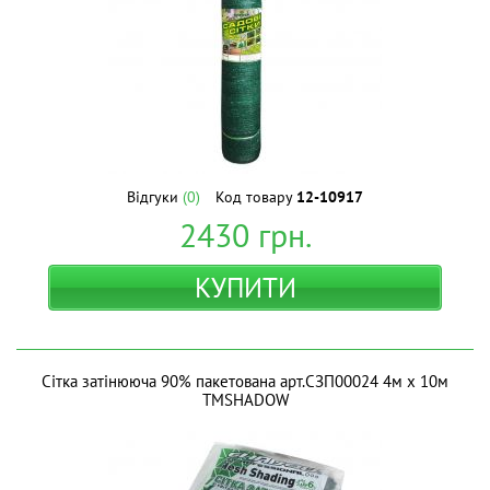
Відгуки
(0)
Код товару
12-10917
2430
грн.
КУПИТИ
Сітка затінююча 90% пакетована арт.СЗП00024 4м х 10м
ТМSHADOW