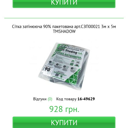
КУПИТИ
Сітка затінююча 90% пакетована арт.СЗП00021 3м х 5м
ТМSHADOW
Відгуки
(0)
Код товару
16-49629
928
грн.
КУПИТИ