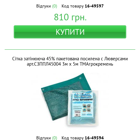
Відгуки
(0)
Код товару
16-49597
810
грн.
КУПИТИ
Сітка затінююча 45% пакетована посилена с Люверсами
арт.СЗППЛ45004 3м х 5м ТМАгрокремень
Відгуки
(0)
Код товару
16-49594