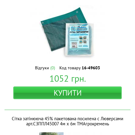
Відгуки
(0)
Код товару
16-49603
1052
грн.
КУПИТИ
Сітка затінююча 45% пакетована посилена с Люверсами
арт.СЗППЛ45007 4м х 6м ТМАгрокремень