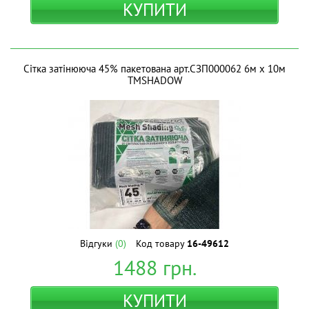
КУПИТИ
Сітка затінююча 45% пакетована арт.СЗП000062 6м х 10м
ТМSHADOW
Відгуки
(0)
Код товару
16-49612
1488
грн.
КУПИТИ