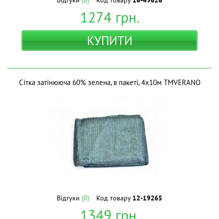
Відгуки
(0)
Код товару
16-49626
1274
грн.
КУПИТИ
Сітка затінююча 60% зелена, в пакеті, 4х10м ТМVERANO
Відгуки
(0)
Код товару
12-19265
1349
грн.