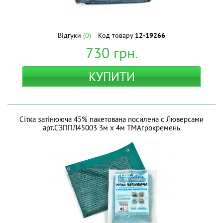
Відгуки
(0)
Код товару
12-19266
730
грн.
КУПИТИ
Сітка затінююча 45% пакетована посилена с Люверсами
арт.СЗППЛ45003 3м х 4м ТМАгрокремень