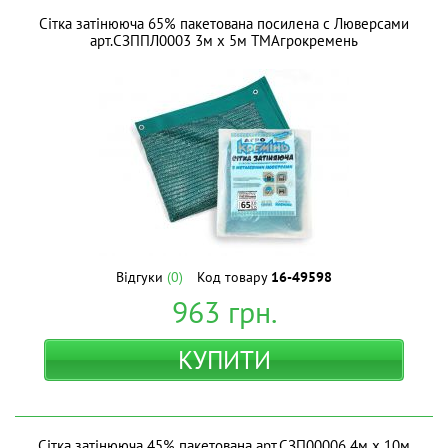
Сітка затінююча 65% пакетована посилена с Люверсами
арт.СЗППЛ0003 3м х 5м ТМАгрокремень
Відгуки
(0)
Код товару
16-49598
963
грн.
КУПИТИ
Сітка затінююча 45% пакетована арт.СЗП00006 4м х 10м