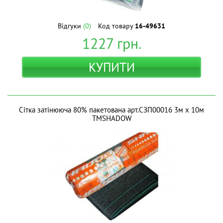
Відгуки
(0)
Код товару
16-49631
1227
грн.
КУПИТИ
Сітка затінююча 80% пакетована арт.СЗП00016 3м х 10м
ТМSHADOW