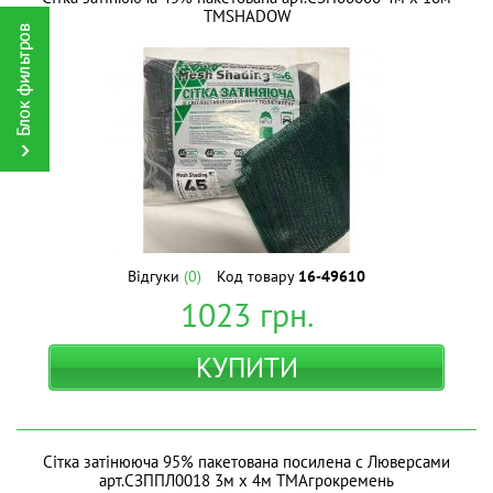
ТМSHADOW
Відгуки
(0)
Код товару
16-49610
1023
грн.
КУПИТИ
Сітка затінююча 95% пакетована посилена с Люверсами
арт.СЗППЛ0018 3м х 4м ТМАгрокремень