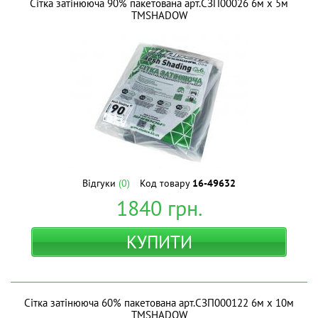
Сітка затінююча 90% пакетована арт.СЗП00026 6м х 5м
ТМSHADOW
Відгуки
(0)
Код товару
16-49632
1840
грн.
КУПИТИ
Сітка затінююча 60% пакетована арт.СЗП000122 6м х 10м
ТМSHADOW