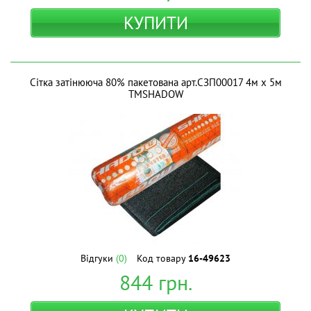
КУПИТИ
Сітка затінююча 80% пакетована арт.СЗП00017 4м х 5м
ТМSHADOW
Відгуки
(0)
Код товару
16-49623
844
грн.