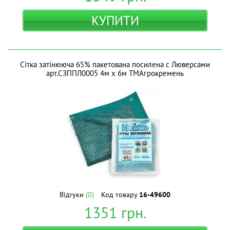
КУПИТИ
Сітка затінююча 65% пакетована посилена с Люверсами
арт.СЗППЛ0005 4м х 6м ТМАгрокремень
Відгуки
(0)
Код товару
16-49600
1351
грн.