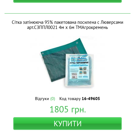
Сітка затінююча 95% пакетована посилена с Люверсами
арт.СЗППЛ0021 4м х 6м ТМАгрокремень
Відгуки
(0)
Код товару
16-49605
1805
грн.
КУПИТИ