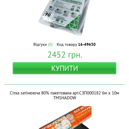
Відгуки
(0)
Код товару
16-49630
2452
грн.
КУПИТИ
Сітка затінююча 80% пакетована арт.СЗП000182 6м х 10м
ТМSHADOW