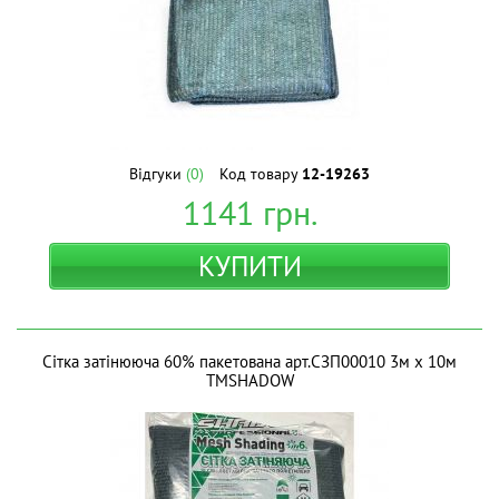
Відгуки
(0)
Код товару
12-19263
1141
грн.
КУПИТИ
Сітка затінююча 60% пакетована арт.СЗП00010 3м х 10м
ТМSHADOW