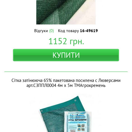
Відгуки
(0)
Код товару
16-49619
1152
грн.
КУПИТИ
Сітка затінююча 65% пакетована посилена с Люверсами
арт.СЗППЛ0004 4м х 5м ТМАгрокремень