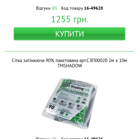
Відгуки
(0)
Код товару
16-49620
1255
грн.
КУПИТИ
Сітка затінююча 90% пакетована арт.СЗП00020 2м х 10м
ТМSHADOW