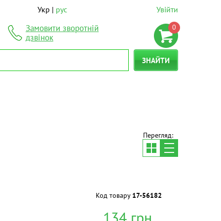
Укр
рус
Увійти
0
Замовити зворотній
дзвінок
ЗНАЙТИ
Перегляд:
Код товару
17-56182
134
грн.