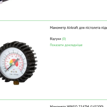
Манометр Airkraft для пістолета пі
Відгуки
(0)
Показати докладніше
Манометр WINSO 7,5АТМ (143200)