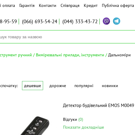
і оплата
Гарантія
Контакти
Співпраця
Кредит
Публічна оферта
8-95-59
(066)
693-54-24
(044)
333-43-72
нструмент ручний
Вимірювальні прилади, інструменти
Дальноміри
спочатку:
дешевше
дорожче
популярні
новинки
Детектор будівельний EMOS M0049
Відгуки
(0)
Показати докладніше