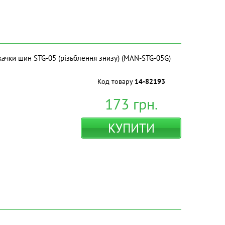
дкачки шин STG-05 (різьблення знизу) (MAN-STG-05G)
Код товару
14-82193
173
грн.
КУПИТИ