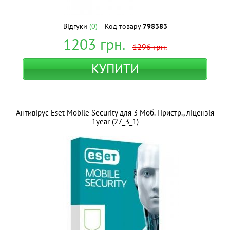
Відгуки
(0)
Код товару
798383
1203
грн.
1296
грн.
КУПИТИ
Антивірус Eset Mobile Security для 3 Моб. Пристр., ліцензія
1year (27_3_1)