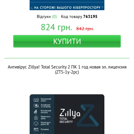
Відгуки
(0)
Код товару
763195
824
грн.
842
грн.
КУПИТИ
Антивірус Zillya! Total Security 2 ПК 1 год новая эл. лицензия
(ZTS-1y-2pc)