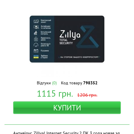
Відгуки
(0)
Код товару
798352
1115
грн.
1206
грн.
КУПИТИ
Антивірус Zillya! Internet Security 2 ПК 3 года новая эл.