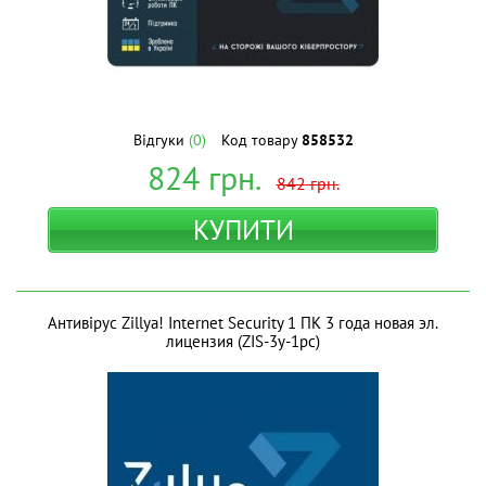
Відгуки
(0)
Код товару
858532
824
грн.
842
грн.
КУПИТИ
Антивірус Zillya! Internet Security 1 ПК 3 года новая эл.
лицензия (ZIS-3y-1pc)