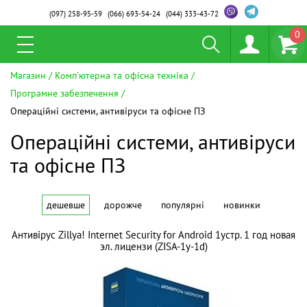
(097)
258-95-59
(066)
693-54-24
(044)
333-43-72
0
Магазин
Комп'ютерна та офісна техніка
Програмне забезпечення
Операційні системи, антивіруси та офісне ПЗ
Операційні системи, антивіруси
та офісне ПЗ
дешевше
дорожче
популярні
новинки
Антивірус Zillya! Internet Security for Android 1устр. 1 год новая
эл. лицензи (ZISA-1y-1d)