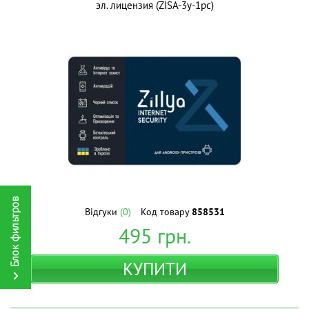
эл. лицензия (ZISA-3y-1pc)
Відгуки
(0)
Код товару
858531
495
грн.
КУПИТИ