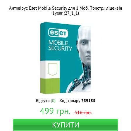
Антивірус Eset Mobile Security для 1 Моб. Пристр., ліцензія
1year (27_1_1)
Відгуки
(0)
Код товару
739155
499
грн.
516
грн.
КУПИТИ