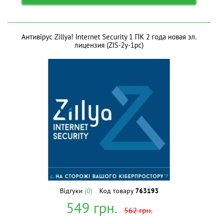
Антивірус Zillya! Internet Security 1 ПК 2 года новая эл.
лицензия (ZIS-2y-1pc)
Відгуки
(0)
Код товару
763193
549
грн.
562
грн.