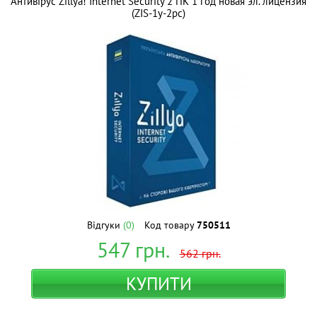
Антивірус Zillya! Internet Security 2 ПК 1 год новая эл. лицензия
(ZIS-1y-2pc)
Відгуки
(0)
Код товару
750511
547
грн.
562
грн.
КУПИТИ