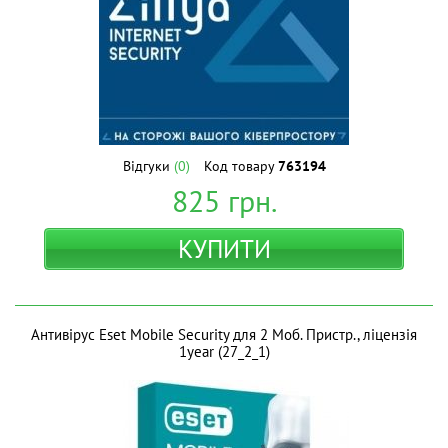
Відгуки
(0)
Код товару
763194
825
грн.
КУПИТИ
Антивірус Eset Mobile Security для 2 Моб. Пристр., ліцензія
1year (27_2_1)