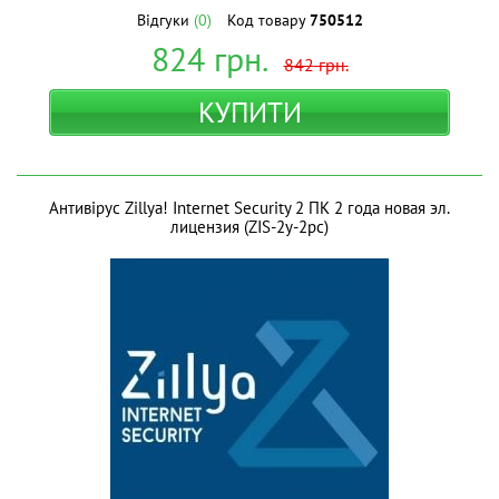
Відгуки
(0)
Код товару
750512
824
грн.
842
грн.
КУПИТИ
Антивірус Zillya! Internet Security 2 ПК 2 года новая эл.
лицензия (ZIS-2y-2pc)