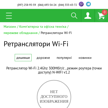
(097)
258-95-59
(066)
693-54-24
(044)
333-43-72
0
Магазин
Комп'ютерна та офісна техніка
мережеве обладнання
Ретранслятори Wi-Fi
Ретранслятори Wi-Fi
дешевше
дорожче
популярні
новинки
Ретранслятор Wi-Fi 2.4Ghz 300Мбіт/с , режим роутера (точки
доступу) N-WIFI v1.2