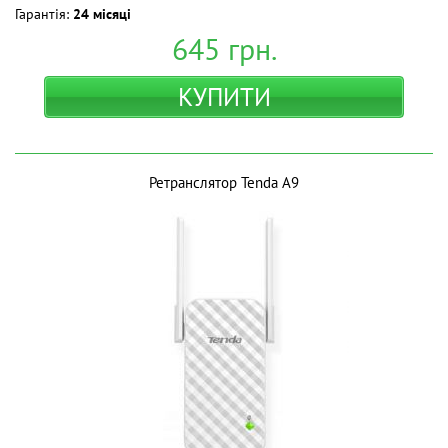
Гарантія:
24 місяці
645
грн.
КУПИТИ
Ретранслятор Tenda A9