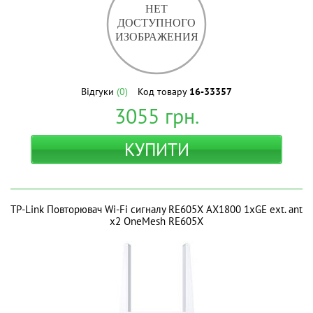
Відгуки
(0)
Код товару
16-33357
3055
грн.
КУПИТИ
TP-Link Повторювач Wi-Fi сигналу RE605X AX1800 1хGE ext. ant
x2 OneMesh RE605X