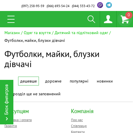
(097)
258-95-59
(066)
693-54-24
(044)
333-43-72
0
Магазин
Одяг та взуття
Дитячий та підлітковий одяг
Футболки, майки, блузки дівчачі
Футболки, майки, блузки
дівчачі
дешевше
дорожче
популярні
новинки
Цей розділ ще не заповнений
Покупцям
Компанія
Доставка і оплата
Про нас
Гарантія
Співпраця
Контакти