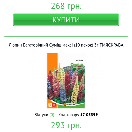
268
грн.
КУПИТИ
Люпин Багаторiчний Сумiш максі (10 пачок) 3г ТМЯСКРАВА
Відгуки
(0)
Код товару
17-05399
293
грн.