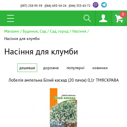
(097)
258-95-59
(066)
693-54-24
(044)
333-43-72
0
Магазин
Будинок, Сад
Сад, город
Насіння
Насіння для клумби
Насіння для клумби
дешевше
дорожче
популярні
новинки
Лобелія ампельна Білий каскад (20 пачок) 0,1г ТМЯСКРАВА