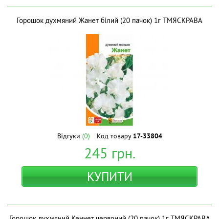
Горошок духмяний Жанет білий (20 пачок) 1г ТМЯСКРАВА
Відгуки
(0)
Код товару
17-33804
245
грн.
КУПИТИ
Горошок духмяний Кеннет червоний (20 пачок) 1г ТМЯСКРАВА