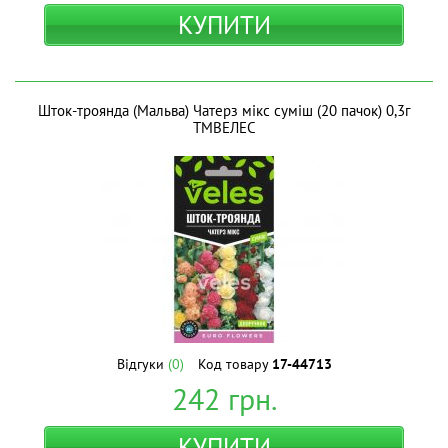
КУПИТИ
Шток-троянда (Мальва) Чатерз мікс суміш (20 пачок) 0,3г
ТМВЕЛЕС
Відгуки
(0)
Код товару
17-44713
242
грн.
КУПИТИ