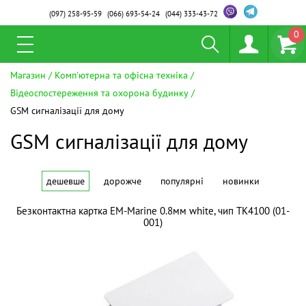
(097)
258-95-59
(066)
693-54-24
(044)
333-43-72
0
Магазин
Комп'ютерна та офісна техніка
Відеоспостереження та охорона будинку
GSM сигналізації для дому
GSM сигналізації для дому
дешевше
дорожче
популярні
новинки
Безконтактна картка EM-Marine 0.8мм white, чип TK4100 (01-
001)