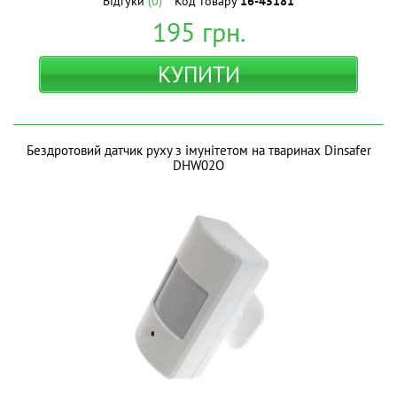
Відгуки
(0)
Код товару
16-45181
195
грн.
КУПИТИ
Бездротовий датчик руху з імунітетом на тваринах Dinsafer
DHW02O