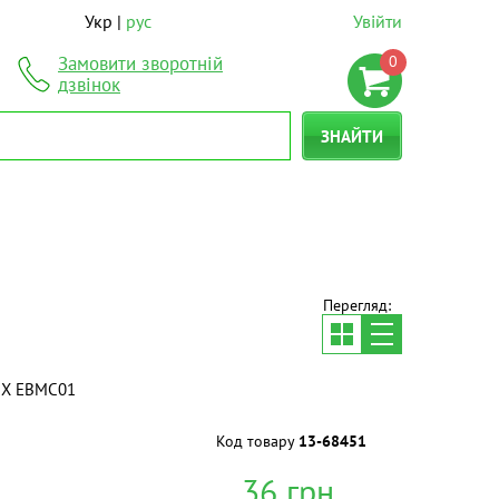
Укр
рус
Увійти
0
Замовити зворотній
дзвінок
ЗНАЙТИ
Перегляд:
UX EBMC01
Код товару
13-68451
36
грн.