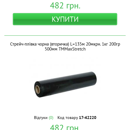
482
грн.
КУПИТИ
Стрейч-плівка чорна (вторичка) L=135м 20мкрн. 1кг 200гр
500мм ТМMaxStretch
Відгуки
(0)
Код товару
17-42220
482
грн.