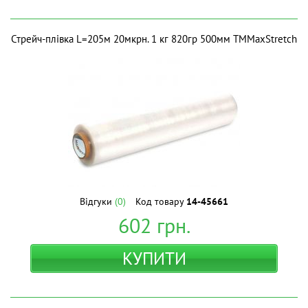
Стрейч-плівка L=205м 20мкрн. 1 кг 820гр 500мм ТМMaxStretch
Відгуки
(0)
Код товару
14-45661
602
грн.
КУПИТИ