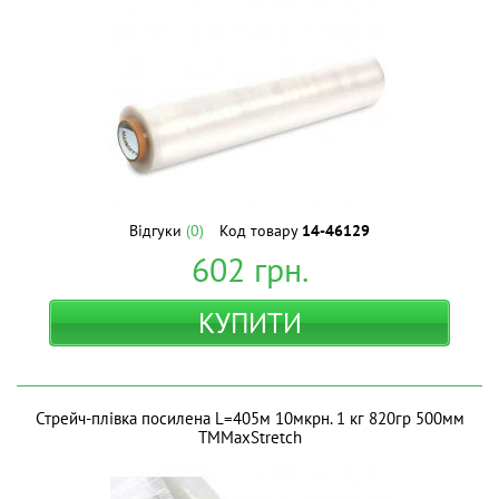
Відгуки
(0)
Код товару
14-46129
602
грн.
КУПИТИ
Стрейч-плівка посилена L=405м 10мкрн. 1 кг 820гр 500мм
ТМMaxStretch