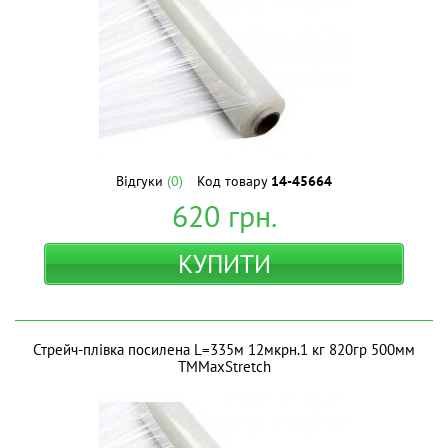
Відгуки
(0)
Код товару
14-45664
620
грн.
КУПИТИ
Стрейч-плівка посилена L=335м 12мкрн.1 кг 820гр 500мм
ТМMaxStretch