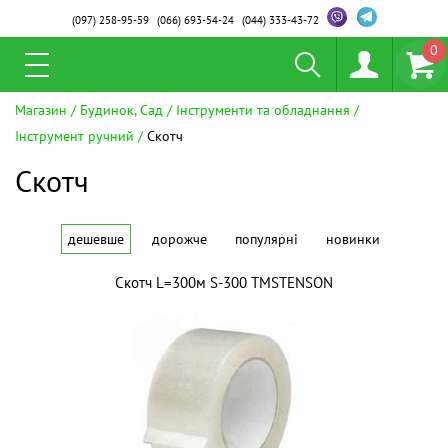
(097)
258-95-59
(066)
693-54-24
(044)
333-43-72
0
Магазин
Будинок, Сад
Інструменти та обладнання
Інструмент ручний
Скотч
Скотч
дешевше
дорожче
популярні
новинки
Скотч L=300м S-300 ТМSTENSON