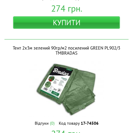
274
грн.
КУПИТИ
Тент 2х3м зелений 90гр/м2 посилений GREEN PL902/3
ТМBRADAS
Відгуки
(0)
Код товару
17-74506