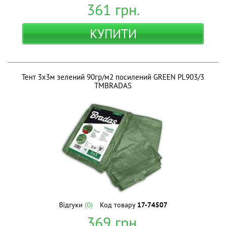
361
грн.
КУПИТИ
Тент 3х3м зелений 90гр/м2 посилений GREEN PL903/3
ТМBRADAS
Відгуки
(0)
Код товару
17-74507
369
грн.