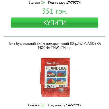
Відгуки
(0)
Код товару
17-79774
351
грн.
КУПИТИ
Тент будівельний 3х4м помаранчевий 80гр/м2 PLANDEKA
MOCNA ТМWoffMann
Відгуки
(0)
Код товару
14-52293