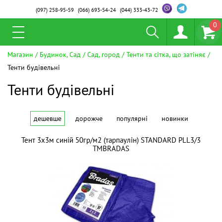
(097)
258-95-59
(066)
693-54-24
(044)
333-43-72
0
Магазин
Будинок, Сад
Сад, город
Тенти та сітка, що затіняє
Тенти будівельні
Тенти будівельні
дешевше
дорожче
популярні
новинки
Тент 3х3м синій 50гр/м2 (тарпаулін) STANDARD PLL3/3
ТМBRADAS