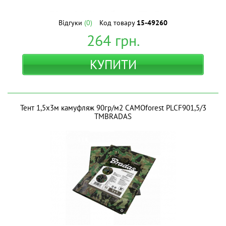
Відгуки
(0)
Код товару
15-49260
264
грн.
КУПИТИ
Тент 1,5х3м камуфляж 90гр/м2 CAMOforest PLCF901,5/3
ТМBRADAS