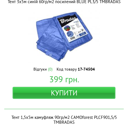
Тент 3х5м синій 60гр/м2 посилений BLUE PL3/5 ТМBRADAS
Відгуки
(0)
Код товару
17-74504
399
грн.
КУПИТИ
Тент 1,5х5м камуфляж 90гр/м2 CAMOforest PLCF901,5/5
ТМBRADAS