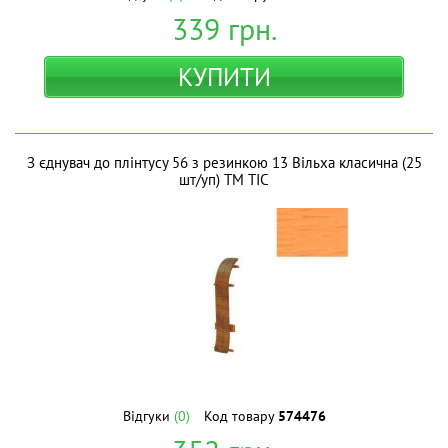
339
грн.
КУПИТИ
З єднувач до плінтусу 56 з резинкою 13 Вільха класична (25
шт/уп) ТМ ТІС
Відгуки
(0)
Код товару
574476