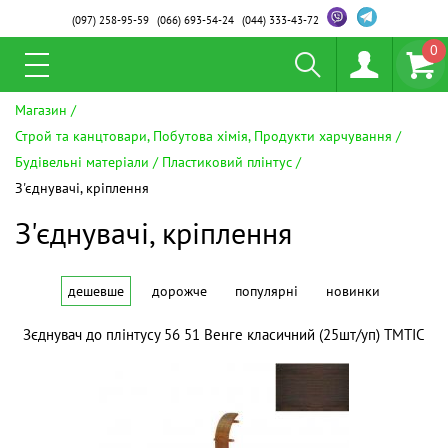
(097)
258-95-59
(066)
693-54-24
(044)
333-43-72
0
Магазин
Строй та канцтовари, Побутова хімія, Продукти харчування
Будівельні матеріали
Пластиковий плінтус
З'єднувачі, кріплення
З'єднувачі, кріплення
дешевше
дорожче
популярні
новинки
Зєднувач до плінтусу 56 51 Венге класичний (25шт/уп) ТМТІС