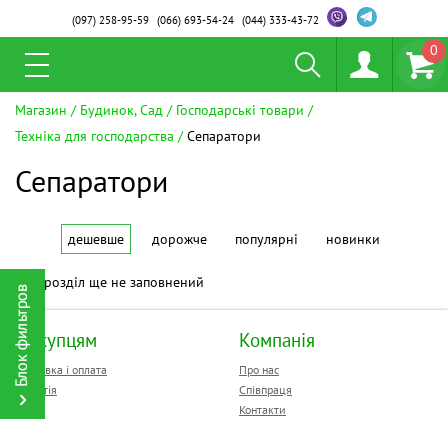
(097)
258-95-59
(066)
693-54-24
(044)
333-43-72
0
Магазин
Будинок, Сад
Господарські товари
Техніка для господарства
Сепаратори
Сепаратори
дешевше
дорожче
популярні
новинки
Цей розділ ще не заповнений
Покупцям
Компанія
Доставка і оплата
Про нас
Гарантія
Співпраця
Контакти