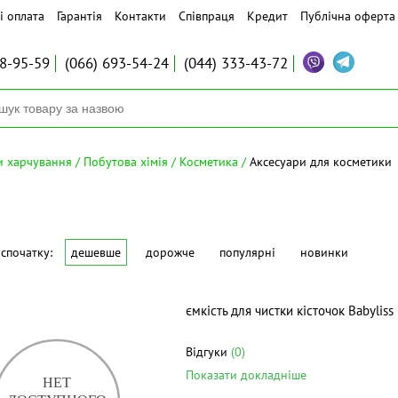
і оплата
Гарантія
Контакти
Співпраця
Кредит
Публічна оферта
8-95-59
(066)
693-54-24
(044)
333-43-72
ти харчування
Побутова хімія
Косметика
Аксесуари для косметики
спочатку:
дешевше
дорожче
популярні
новинки
ємкість для чистки кісточок Babylis
Відгуки
(0)
Показати докладніше