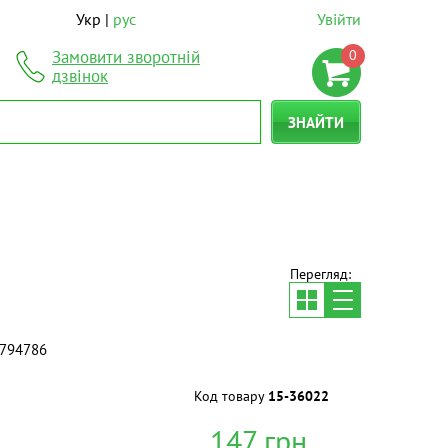
Укр
рус
Увійти
0
Замовити зворотній
дзвінок
ЗНАЙТИ
Перегляд:
s 794786
Код товару
15-36022
147
грн.