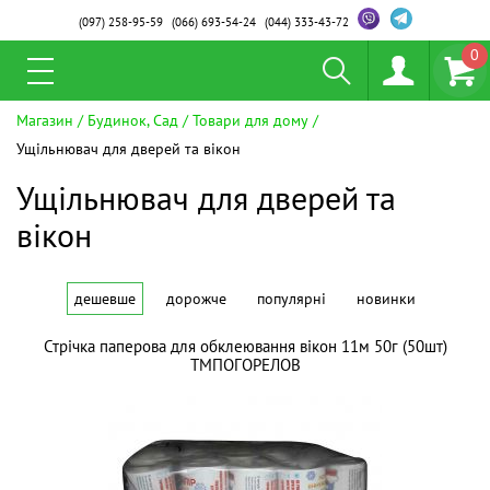
(097)
258-95-59
(066)
693-54-24
(044)
333-43-72
0
Магазин
Будинок, Сад
Товари для дому
Ущільнювач для дверей та вікон
Ущільнювач для дверей та
вікон
дешевше
дорожче
популярні
новинки
Стрiчка паперова для обклеювання вiкон 11м 50г (50шт)
ТМПОГОРЕЛОВ