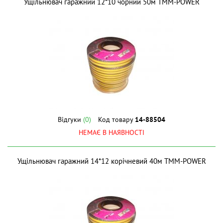
Ущiльнювач гаражний 12*10 чорний 50м ТМM-POWER
Відгуки
(0)
Код товару
14-88504
НЕМАЄ В НАЯВНОСТІ
Ущiльнювач гаражний 14*12 корічневий 40м ТМM-POWER