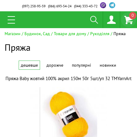
(097)
258-95-59
(066)
693-54-24
(044)
333-43-72
0
Магазин
Будинок, Сад
Товари для дому
Рукоділля
Пряжа
Пряжа
дешевше
дорожче
популярні
новинки
Пряжа Baby жовтий 100% акрил 150м 50г 5шт/уп 32 ТМYarnArt