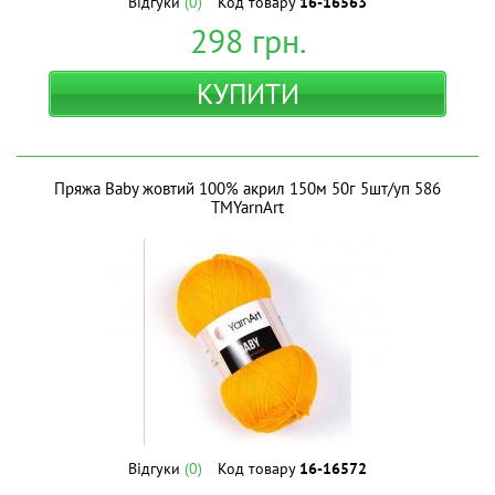
Відгуки
(0)
Код товару
16-16563
298
грн.
КУПИТИ
Пряжа Baby жовтий 100% акрил 150м 50г 5шт/уп 586
ТМYarnArt
Відгуки
(0)
Код товару
16-16572