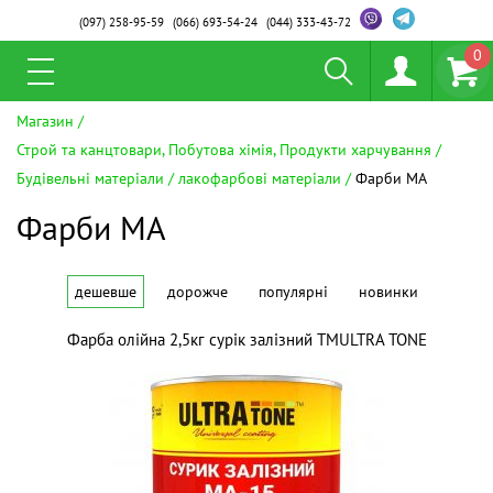
(097)
258-95-59
(066)
693-54-24
(044)
333-43-72
0
Магазин
Строй та канцтовари, Побутова хімія, Продукти харчування
Будівельні матеріали
лакофарбові матеріали
Фарби МА
Фарби МА
дешевше
дорожче
популярні
новинки
Фарба олійна 2,5кг сурік залізний ТМULTRA TONE