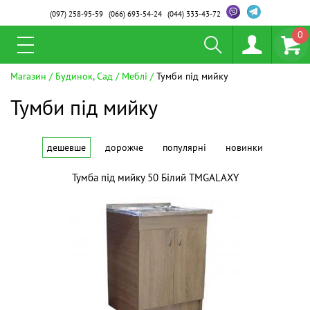
(097)
258-95-59
(066)
693-54-24
(044)
333-43-72
0
Магазин
Будинок, Сад
Меблі
Тумби під мийку
Тумби під мийку
дешевше
дорожче
популярні
новинки
Тумба під мийку 50 Білий ТМGALAXY