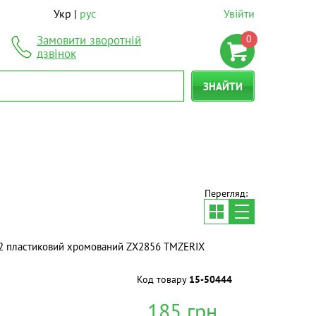
Укр
рус
Увійти
0
Замовити зворотній
дзвінок
ЗНАЙТИ
Перегляд:
2 пластиковий хромований ZX2856 ТМZERIX
Код товару
15-50444
185
грн.