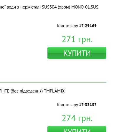
ної води з нерж.сталі SUS304 (хром) MONO-01.SUS
Код товару
17-29169
271
грн.
КУПИТИ
WHITE (без підведення) ТМPLAMIX
Код товару
17-33157
274
грн.
КУПИТИ