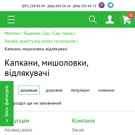
(097)
258-95-59
(066)
693-54-24
(044)
333-43-72
0
Магазин
Будинок, Сад
Сад, город
Засоби захисту від комах та гризунів
Капкани, мишоловки, відлякувачі
Капкани, мишоловки,
відлякувачі
дешевше
дорожче
популярні
новинки
Цей розділ ще не заповнений
Покупцям
Компанія
Доставка і оплата
Про нас