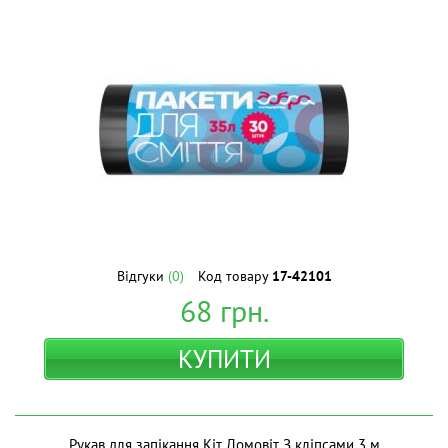
Відгуки
(0)
Код товару
17-42101
68
грн.
КУПИТИ
Рукав для запікання Кіт Домовіт З кліпсами 3 м