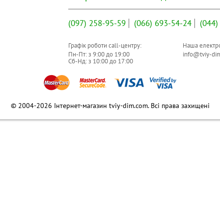
(097)
258-95-59
(066)
693-54-24
(044)
Графік роботи call-центру:
Наша електро
Пн-Пт: з
9:00
до
19:00
info@tviy-di
Сб-Нд: з
10:00
до
17:00
© 2004-2026 Інтернет-магазин tviy-dim.com. Всі права захищені