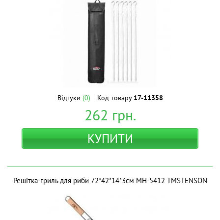
Відгуки
(0)
Код товару
17-11358
262
грн.
КУПИТИ
Решітка-гриль для риби 72*42*14*3см MH-5412 ТМSTENSON