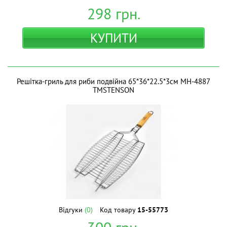
298
грн.
КУПИТИ
Решiтка-гриль для риби подвійна 65*36*22.5*3см MH-4887
ТМSTENSON
Відгуки
(0)
Код товару
15-55773