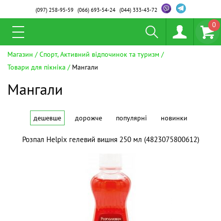
(097)
258-95-59
(066)
693-54-24
(044)
333-43-72
0
Магазин
Спорт, Активний відпочинок та туризм
Товари для пікніка
Мангали
Мангали
дешевше
дорожче
популярні
новинки
Розпал Helpix гелевий вишня 250 мл (4823075800612)