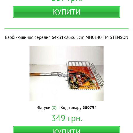
КУПИТИ
Барбікюшниця середня 64x31x26х6.5cm MH0140 ТМ STENSON
Відгуки
(0)
Код товару
350794
349
грн.
КУПИТИ