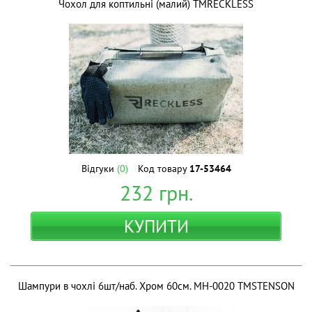
Чохол для коптильні (малий) ТМRECKLESS
Відгуки
(0)
Код товару
17-53464
232
грн.
КУПИТИ
Шампури в чохлі 6шт/наб. Хром 60см. МН-0020 ТМSTENSON