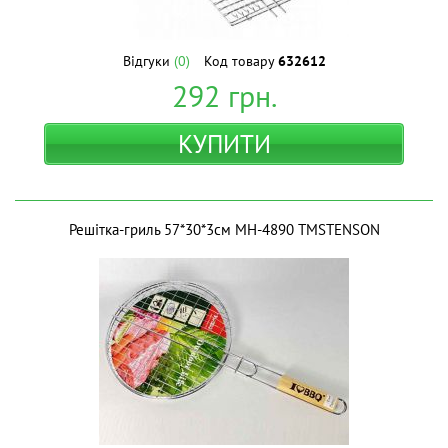
Відгуки
(0)
Код товару
632612
292
грн.
КУПИТИ
Решiтка-гриль 57*30*3см MH-4890 ТМSTENSON