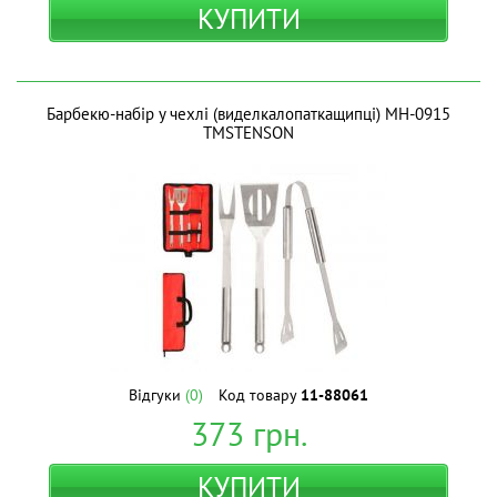
КУПИТИ
Барбекю-набір у чехлі (виделкалопаткащипці) MH-0915
ТМSTENSON
Відгуки
(0)
Код товару
11-88061
373
грн.
КУПИТИ