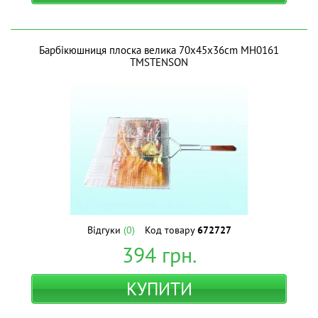
Барбікюшниця плоска велика 70x45x36cm МН0161
ТМSTENSON
Відгуки
(0)
Код товару
672727
394
грн.
КУПИТИ