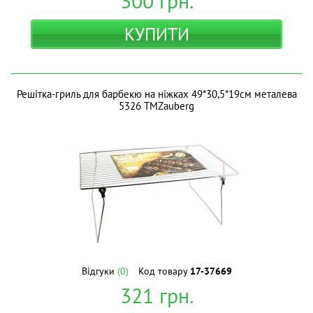
300
грн.
КУПИТИ
Решiтка-гриль для барбекю на ніжках 49*30,5*19см металева
5326 ТМZauberg
Відгуки
(0)
Код товару
17-37669
321
грн.