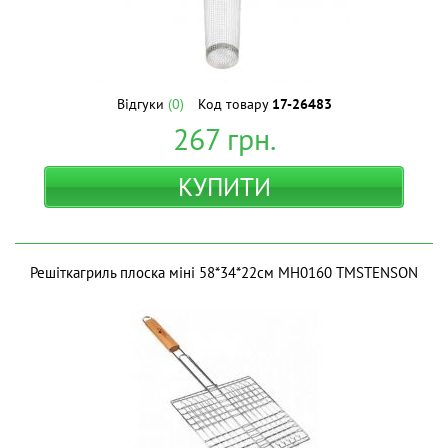
Відгуки
(0)
Код товару
17-26483
267
грн.
КУПИТИ
Решіткагриль плоска міні 58*34*22см МН0160 ТМSTENSON