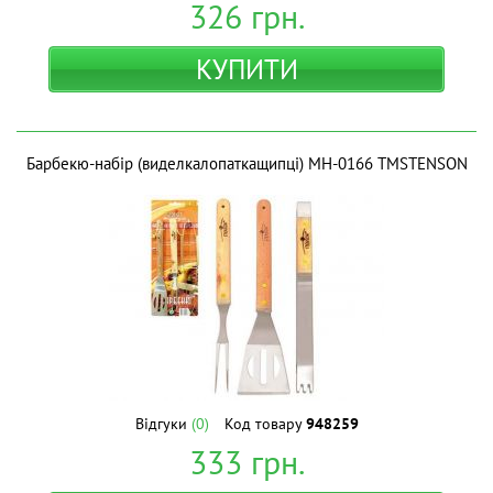
326
грн.
КУПИТИ
Барбекю-набір (виделкалопаткащипці) MH-0166 ТМSTENSON
Відгуки
(0)
Код товару
948259
333
грн.