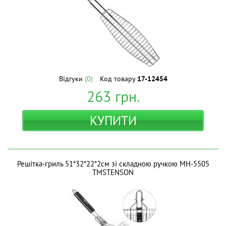
Відгуки
(0)
Код товару
17-12454
263
грн.
КУПИТИ
Решiтка-гриль 51*32*22*2см зі складною ручкою MH-5505
ТМSTENSON